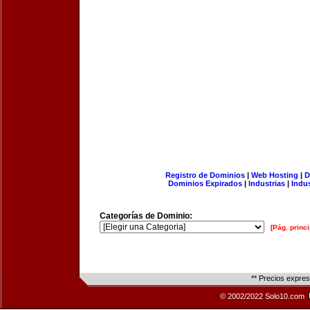
Registro de Dominios
|
Web Hosting
|
D
Dominios Expirados
|
Industrias
|
Indu
Categorías de Dominio:
[Pág. princi
** Precios expre
© 2002/2022 Solo10.com