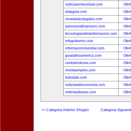
noticiasentucelular.com
Ofer
dataguia.com
Ofer
novedadeslegales.com
Ofer
panoramafinanciero.com
Ofer
tecnologiasdelainformacion.com
Ofer
infogobierno.com
Ofer
informacionmundial.com
Ofer
guialatinoamerica.com
Ofer
centralnoticias.com
Ofer
revistaempleo.com
Ofer
tododato.com
Ofer
noticiasdeeconomia.com
Ofer
noticiasdiarias.com
Ofer
<< Categoria Anterior (Hogar)
Categoria Siguient