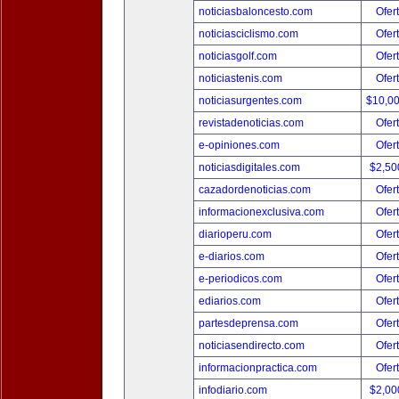
noticiasbaloncesto.com
Ofer
noticiasciclismo.com
Ofer
noticiasgolf.com
Ofer
noticiastenis.com
Ofer
noticiasurgentes.com
$10,0
revistadenoticias.com
Ofer
e-opiniones.com
Ofer
noticiasdigitales.com
$2,50
cazadordenoticias.com
Ofer
informacionexclusiva.com
Ofer
diarioperu.com
Ofer
e-diarios.com
Ofer
e-periodicos.com
Ofer
ediarios.com
Ofer
partesdeprensa.com
Ofer
noticiasendirecto.com
Ofer
informacionpractica.com
Ofer
infodiario.com
$2,00