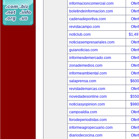
informacioncomercial.com
Ofer
boletindeinformacion.com
Ofer
cadenadeportiva.com
Ofer
revistacampo.com
Ofer
noticlub.com
$1,49
noticiasempresariales.com
Ofer
guianoticias.com
Ofer
informesdemercado.com
Ofer
zonademedios.com
Ofer
informeambiental.com
Ofer
salaprensa.com
$600
revistademarcas.com
Ofer
novedadesonline.com
$550
noticiasyopinion.com
$980
campoaldia.com
Ofer
forodeperiodistas.com
Ofer
informeagropecuario.com
Ofer
diariodecocina.com
Ofer