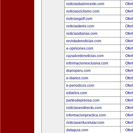
noticiasbaloncesto.com
Ofer
noticiasciclismo.com
Ofer
noticiasgolf.com
Ofer
noticiastenis.com
Ofer
noticiasdiarias.com
Ofer
revistadenoticias.com
Ofer
e-opiniones.com
Ofer
cazadordenoticias.com
Ofer
informacionexclusiva.com
Ofer
diarioperu.com
Ofer
e-diarios.com
Ofer
e-periodicos.com
Ofer
ediarios.com
Ofer
partesdeprensa.com
Ofer
noticiasendirecto.com
Ofer
informacionpractica.com
Ofer
noticiasentucelular.com
Ofer
dataguia.com
Ofer