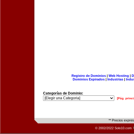
Registro de Dominios
|
Web Hosting
|
D
Dominios Expirados
|
Industrias
|
Indu
Categorías de Dominio:
[Pág. princi
** Precios expre
© 2002/2022 Solo10.com