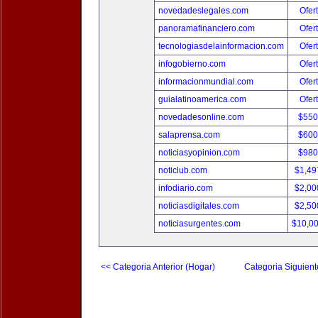
novedadeslegales.com
Ofer
panoramafinanciero.com
Ofer
tecnologiasdelainformacion.com
Ofer
infogobierno.com
Ofer
informacionmundial.com
Ofer
guialatinoamerica.com
Ofer
novedadesonline.com
$550
salaprensa.com
$600
noticiasyopinion.com
$980
noticlub.com
$1,49
infodiario.com
$2,00
noticiasdigitales.com
$2,50
noticiasurgentes.com
$10,0
<< Categoria Anterior (Hogar)
Categoria Siguient