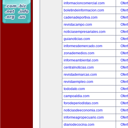
informacioncomercial.com
Ofer
boletindeinformacion.com
Ofer
cadenadeportiva.com
Ofer
revistacampo.com
Ofer
noticiasempresariales.com
Ofer
guianoticias.com
Ofer
informesdemercado.com
Ofer
zonademedios.com
Ofer
informeambiental.com
Ofer
centralnoticias.com
Ofer
revistademarcas.com
Ofer
revistaempleo.com
Ofer
tododato.com
Ofer
campoaldia.com
Ofer
forodeperiodistas.com
Ofer
noticiasdeeconomia.com
Ofer
informeagropecuario.com
Ofer
diariodecocina.com
Ofer