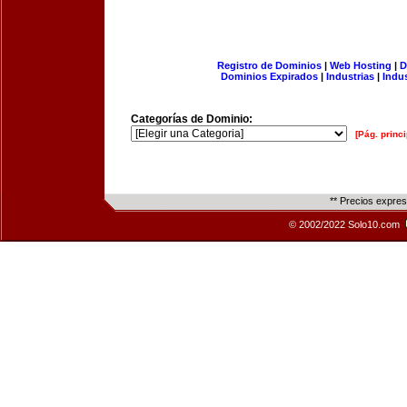
Registro de Dominios
|
Web Hosting
|
D
Dominios Expirados
|
Industrias
|
Indu
Categorías de Dominio:
[Pág. princi
** Precios expre
© 2002/2022 Solo10.com