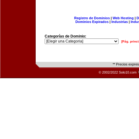
Registro de Dominios
|
Web Hosting
|
D
Dominios Expirados
|
Industrias
|
Indu
Categorías de Dominio:
[Pág. princi
** Precios expre
© 2002/2022 Solo10.com