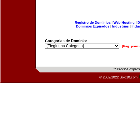
Registro de Dominios
|
Web Hosting
|
D
Dominios Expirados
|
Industrias
|
Indu
Categorías de Dominio:
[Pág. princi
** Precios expre
© 2002/2022 Solo10.com