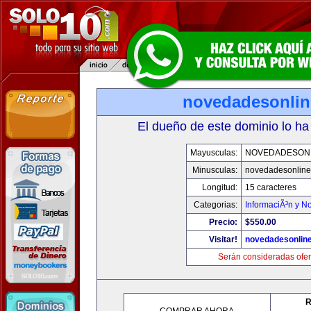
novedadesonli
El dueño de este dominio lo ha
Mayusculas:
NOVEDADESON
Minusculas:
novedadesonlin
Longitud:
15 caracteres
Categorias:
InformaciÃ³n y No
Precio:
$550.00
Visitar!
novedadesonlin
Serán consideradas ofer
R