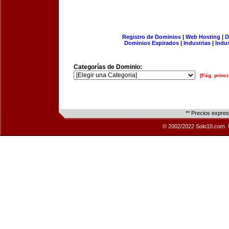
Registro de Dominios
|
Web Hosting
|
D
Dominios Expirados
|
Industrias
|
Indu
Categorías de Dominio:
[Pág. princi
** Precios expre
© 2002/2022 Solo10.com