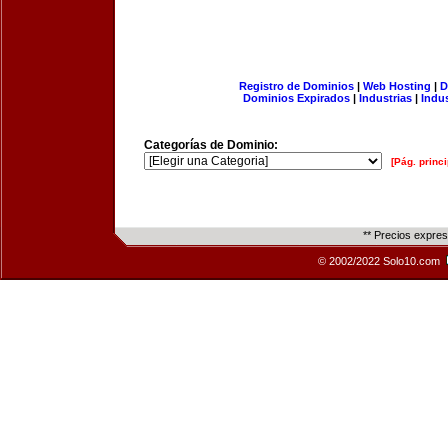
Registro de Dominios
|
Web Hosting
|
D
Dominios Expirados
|
Industrias
|
Indu
Categorías de Dominio:
[Pág. princi
** Precios expre
© 2002/2022 Solo10.com