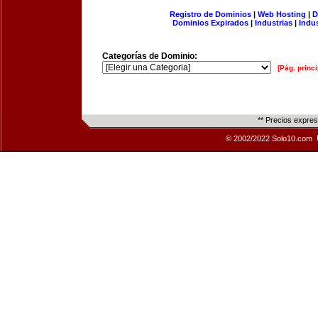
Registro de Dominios
|
Web Hosting
|
D
Dominios Expirados
|
Industrias
|
Indu
Categorías de Dominio:
[Pág. princi
** Precios expre
© 2002/2022 Solo10.com