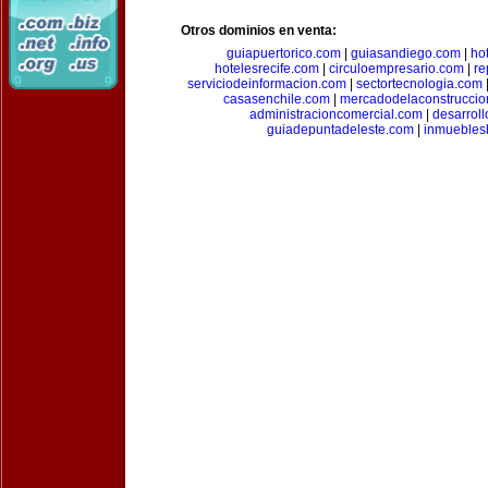
Otros dominios en venta:
guiapuertorico.com
|
guiasandiego.com
|
ho
hotelesrecife.com
|
circuloempresario.com
|
re
serviciodeinformacion.com
|
sectortecnologia.com
casasenchile.com
|
mercadodelaconstruccio
administracioncomercial.com
|
desarrol
guiadepuntadeleste.com
|
inmuebles