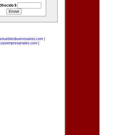
Ofrecido $
nmueblesbuenosaires.com
|
nzasempresariales.com
|