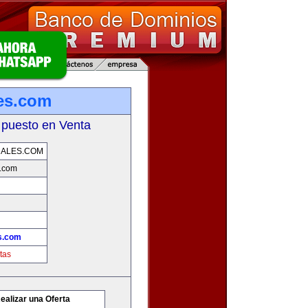
es.com
 puesto en Venta
NALES.COM
s.com
s.com
tas
ealizar una Oferta