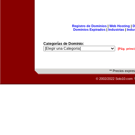
Registro de Dominios
|
Web Hosting
|
D
Dominios Expirados
|
Industrias
|
Indu
Categorías de Dominio:
[Pág. princi
** Precios expre
© 2002/2022 Solo10.com