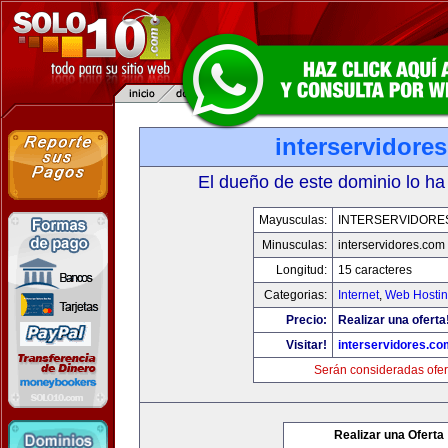
interservidore
El dueño de este dominio lo ha
Mayusculas:
INTERSERVIDORE
Minusculas:
interservidores.com
Longitud:
15 caracteres
Categorias:
Internet
,
Web Hostin
Precio:
Realizar una oferta
Visitar!
interservidores.co
Serán consideradas ofer
Realizar una Oferta