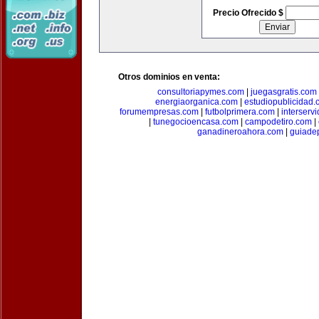
Precio Ofrecido $
Otros dominios en venta:
consultoriapymes.com
|
juegasgratis.com
energiaorganica.com
|
estudiopublicidad.
forumempresas.com
|
futbolprimera.com
|
interserv
|
tunegocioencasa.com
|
campodetiro.com
|
ganadineroahora.com
|
guiade