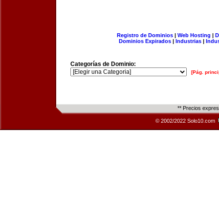
Registro de Dominios
|
Web Hosting
|
D
Dominios Expirados
|
Industrias
|
Indu
Categorías de Dominio:
[Pág. princi
** Precios expre
© 2002/2022 Solo10.com