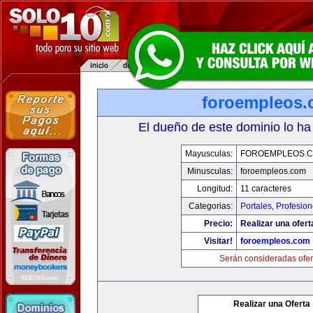
foroempleos
El dueño de este dominio lo ha
Mayusculas:
FOROEMPLEOS.
Minusculas:
foroempleos.com
Longitud:
11 caracteres
Categorias:
Portales
,
Profesio
Precio:
Realizar una ofert
Visitar!
foroempleos.com
Serán consideradas ofer
Realizar una Oferta