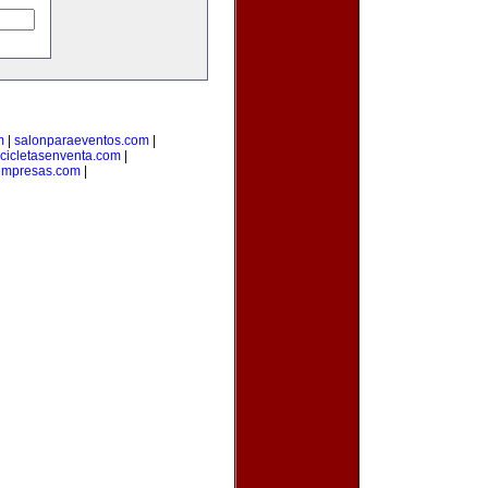
m
|
salonparaeventos.com
|
cicletasenventa.com
|
empresas.com
|