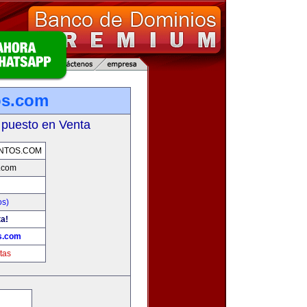
os.com
 puesto en Venta
NTOS.COM
.com
os)
ta!
s.com
tas