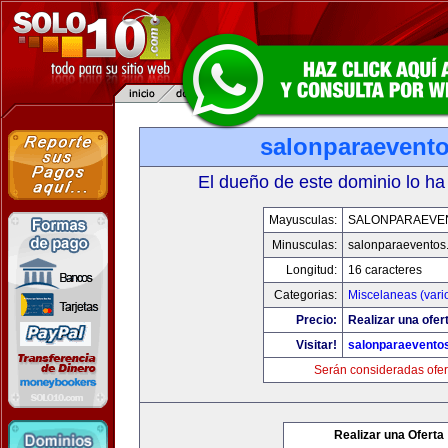
salonparaevent
El dueño de este dominio lo ha
Mayusculas:
SALONPARAEVE
Minusculas:
salonparaeventos
Longitud:
16 caracteres
Categorias:
Miscelaneas (vari
Precio:
Realizar una ofer
Visitar!
salonparaevento
Serán consideradas ofer
Realizar una Oferta