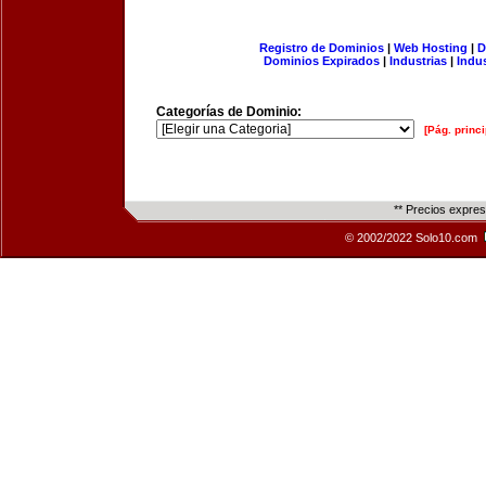
Registro de Dominios
|
Web Hosting
|
D
Dominios Expirados
|
Industrias
|
Indu
Categorías de Dominio:
[Pág. princi
** Precios expre
© 2002/2022 Solo10.com