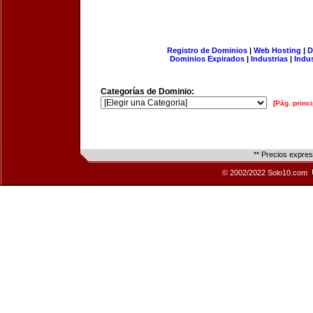
Registro de Dominios
|
Web Hosting
|
D
Dominios Expirados
|
Industrias
|
Indu
Categorías de Dominio:
[Pág. princi
** Precios expre
© 2002/2022 Solo10.com