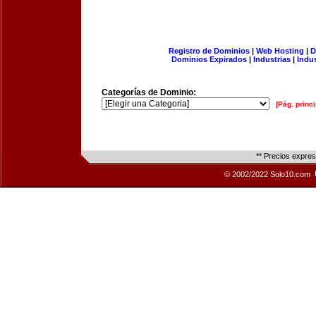
Registro de Dominios
|
Web Hosting
|
D
Dominios Expirados
|
Industrias
|
Indu
Categorías de Dominio:
[Pág. princi
** Precios expre
© 2002/2022 Solo10.com