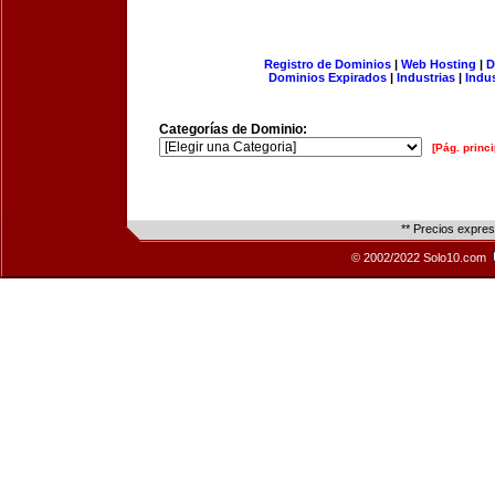
Registro de Dominios
|
Web Hosting
|
D
Dominios Expirados
|
Industrias
|
Indu
Categorías de Dominio:
[Pág. princi
** Precios expre
© 2002/2022 Solo10.com