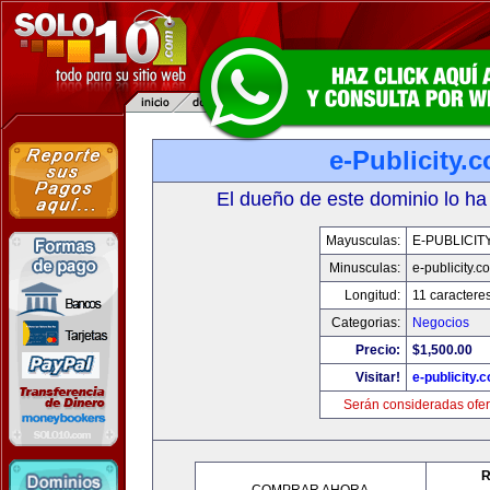
e-Publicity.
El dueño de este dominio lo ha
Mayusculas:
E-PUBLICIT
Minusculas:
e-publicity.c
Longitud:
11 caractere
Categorias:
Negocios
Precio:
$1,500.00
Visitar!
e-publicity.
Serán consideradas ofer
R