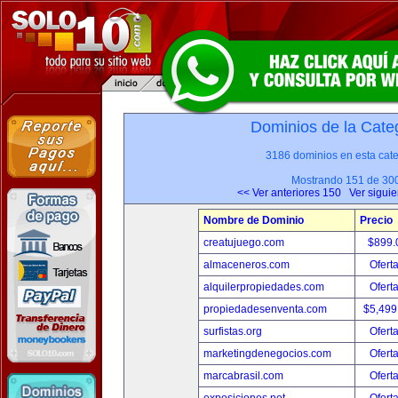
Dominios de la Categ
3186 dominios en esta cate
Mostrando 151 de 30
<< Ver anteriores 150
Ver sigui
Nombre de Dominio
Precio
creatujuego.com
$899.
almaceneros.com
Ofert
alquilerpropiedades.com
Ofert
propiedadesenventa.com
$5,499
surfistas.org
Ofert
marketingdenegocios.com
Ofert
marcabrasil.com
Ofert