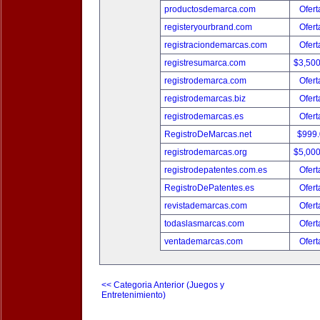
productosdemarca.com
Ofert
registeryourbrand.com
Ofert
registraciondemarcas.com
Ofert
registresumarca.com
$3,50
registrodemarca.com
Ofert
registrodemarcas.biz
Ofert
registrodemarcas.es
Ofert
RegistroDeMarcas.net
$999
registrodemarcas.org
$5,00
registrodepatentes.com.es
Ofert
RegistroDePatentes.es
Ofert
revistademarcas.com
Ofert
todaslasmarcas.com
Ofert
ventademarcas.com
Ofert
<< Categoria Anterior (Juegos y
Entretenimiento)