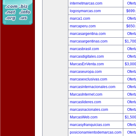
internetmarcas.com
Ofert
logosymarcas.com
$699
marca1.com
Ofert
marcaperu.com
$650
marcasargentina.com
Ofert
marcasargentinas.com
$1,70
marcasbrasil.com
Ofert
marcasdigitales.com
Ofert
MarcasEnVenta.com
$3,00
marcaseuropa.com
Ofert
marcasexclusivas.com
Ofert
marcasinternacionales.com
Ofert
MarcasInternet.com
Ofert
marcaslideres.com
Ofert
marcasnacionales.com
Ofert
MarcasWeb.com
$1,50
marcasyfranquicias.com
Ofert
posicionamientodemarcas.com
Ofert