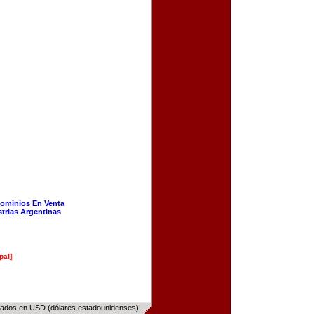
ominios En Venta
strias Argentinas
pal]
sados en USD (dólares estadounidenses)