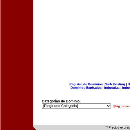
Registro de Dominios
|
Web Hosting
|
D
Dominios Expirados
|
Industrias
|
Indu
Categorías de Dominio:
[Pág. princi
** Precios expre