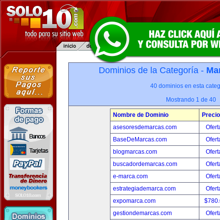
Dominios de la Categoría -
Mar
40 dominios en esta categ
Mostrando 1 de 40
Nombre de Dominio
Precio
asesoresdemarcas.com
Ofert
BaseDeMarcas.com
Ofert
blogmarcas.com
Ofert
buscadordemarcas.com
Ofert
e-marca.com
Ofert
estrategiademarca.com
Ofert
expomarca.com
$780
gestiondemarcas.com
Ofert